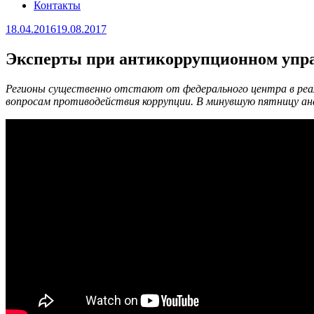
Контакты
Опубликовано
18.04.2016
19.08.2017
Эксперты при антикоррупционном управ
Регионы существенно отстают от федерального центра в реал
вопросам противодействия коррупции. В минувшую пятницу ана