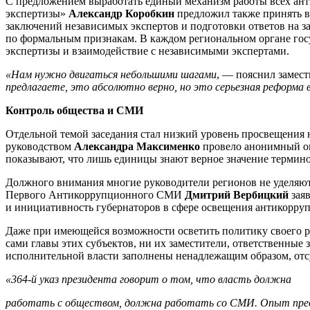
С предложением выработать единый механизм работы всех ант
экспертизы»
Александр Коробкин
предложил также принять 
заключений независимых экспертов и подготовки ответов на 
по формальным признакам. В каждом региональном органе госу
экспертизы и взаимодействие с независимыми экспертами.
«Нам нужно двигаться небольшими шагами
, — пояснил замес
предлагаете, это абсолютно верно, но это серьезная реформа
Контроль общества и СМИ
Отдельной темой заседания стал низкий уровень просвещения
руководством
Александра Максименко
провело анонимный оп
показывают, что лишь единицы знают верное значение термино
Должного внимания многие руководители регионов не уделяют
Первого Антикоррупционного СМИ
Дмитрий Вербицкий
заяв
и инициативность губернаторов в сфере освещения антикорруп
Даже при имеющейся возможности осветить политику своего рег
сами главы этих субъектов, ни их заместители, ответственные
исполнительной власти заполнены ненадлежащим образом, отс
«364-й указ президента говорит о том, что власть должна
работать с обществом, должна работать со СМИ. Опыт пред