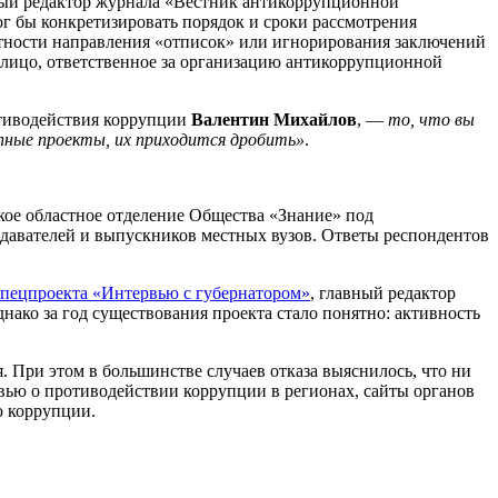
ный редактор журнала «Вестник антикоррупционной
ог бы конкретизировать порядок и сроки рассмотрения
ятности направления «отписок» или игнорирования заключений
 лицо, ответственное за организацию антикоррупционной
отиводействия коррупции
Валентин Михайлов
, —
то, что вы
упные проекты, их приходится дробить»
.
кое областное отделение Общества «Знание» под
авателей и выпускников местных вузов. Ответы респондентов
пецпроекта «Интервью с губернатором»
, главный редактор
днако за год существования проекта стало понятно: активность
. При этом в большинстве случаев отказа выяснилось, что ни
ервью о противодействии коррупции в регионах, сайты органов
ю коррупции.