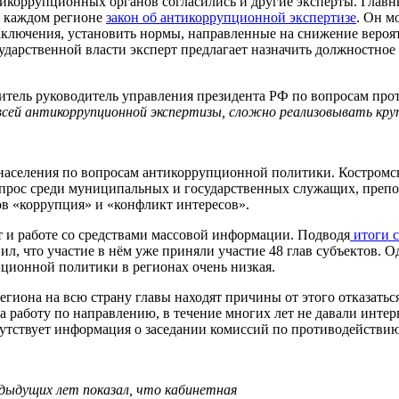
икоррупционных органов согласились и другие эксперты. Глав
в каждом регионе
закон об антикоррупционной экспертизе
. Он м
заключения, установить нормы, направленные на снижение веро
дарственной власти эксперт предлагает назначить должностное
титель руководитель управления президента РФ по вопросам пр
 всей антикоррупционной экспертизы, сложно реализовывать кр
 населения по вопросам антикоррупционной политики. Костромс
рос среди муниципальных и государственных служащих, препод
в «коррупция» и «конфликт интересов».
 и работе со средствами массовой информации. Подводя
итоги с
ил, что участие в нём уже приняли участие 48 глав субъектов. О
ционной политики в регионах очень низкая.
иона на всю страну главы находят причины от этого отказаться
 за работу по направлению, в течение многих лет не давали инт
утствует информация о заседании комиссий по противодействи
ыдущих лет показал, что кабинетная