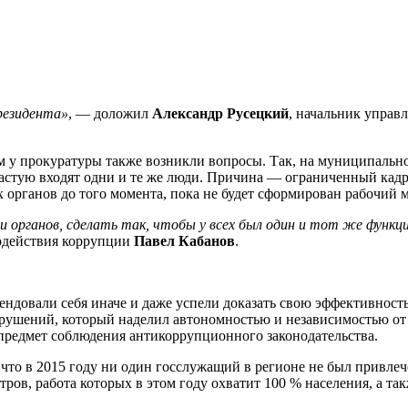
резидента»
, — доложил
Александр Русецкий
, начальник управ
у прокуратуры также возникли вопросы. Так, на муниципально
ачастую входят одни и те же люди. Причина — ограниченный кад
органов до того момента, пока не будет сформирован рабочий м
рганов, сделать так, чтобы у всех был один и тот же функци
водействия коррупции
Павел Кабанов
.
ндовали себя иначе и даже успели доказать свою эффективность
рушений, который наделил автономностью и независимостью от
 предмет соблюдения антикоррупционного законодательства.
что в 2015 году ни один госслужащий в регионе не был привлеч
ов, работа которых в этом году охватит 100 % населения, а та