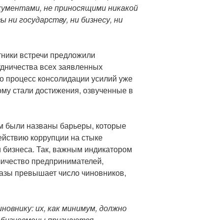
кументами, не приносящими никакой
 ни государству, ни бизнесу, ни
стники встречи предложили
дничества всех заявленных
что процесс консолидации усилий уже
ому стали достижения, озвученные в
м были названы барьеры, которые
йствию коррупции на стыке
и бизнеса. Так, важным индикатором
личество предпринимателей,
разы превышает число чиновников,
новнику: их, как минимум, должно
е бизнесмены признаются