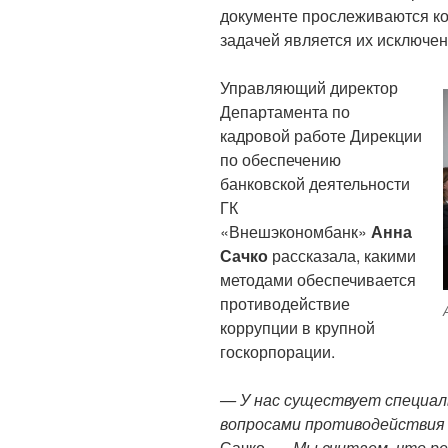
документе прослеживаются к
задачей является их исключе
Управляющий директор
Департамента по
кадровой работе Дирекции
по обеспечению
банковской деятельности
ГК
«Внешэкономбанк»
Анна
Сачко
рассказала, какими
методами обеспечивается
противодействие
коррупции в крупной
госкорпорации.
— У нас существует специал
вопросами противодействия 
Сачко.
— Мы считаем, что ре