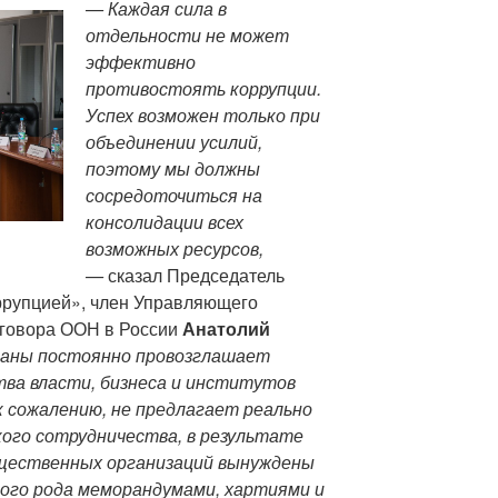
— Каждая сила в
отдельности не может
эффективно
противостоять коррупции.
Успех возможен только при
объединении усилий,
поэтому мы должны
сосредоточиться на
консолидации всех
возможных ресурсов,
—
сказал Председатель
ррупцией», член Управляющего
оговора ООН в России
Анатолий
аны постоянно провозглашает
ва власти, бизнеса и институтов
к сожалению, не предлагает реально
ого сотрудничества, в результате
бщественных организаций вынуждены
ного рода меморандумами, хартиями и