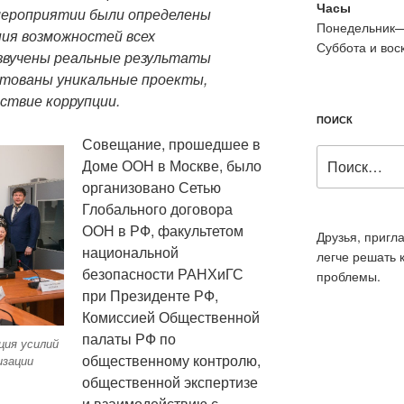
Часы
мероприятии были определены
Понедельник—
ия возможностей всех
Суббота и вос
звучены реальные результаты
нтованы уникальные проекты,
ствие коррупции.
ПОИСК
Совещание, прошедшее в
Искать:
Доме ООН в Москве, было
организовано Сетью
Глобального договора
ООН в РФ, факультетом
Друзья, пригл
национальной
легче решать 
безопасности РАНХиГС
проблемы.
при Президенте РФ,
Комиссией Общественной
палаты РФ по
ция усилий
общественному контролю,
изации
общественной экспертизе
и взаимодействию с