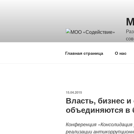
Перейти
к
М
содержимому
Раз
сов
и а
Главная страница
О нас
ОПУБЛИКОВАНО
15.04.2015
Власть, бизнес и
объединяются в 
Конференция «Консолидация у
реализации антикоррупционн