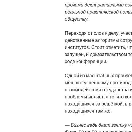
прочими декларативными до
реальной практической пользы
обществу.
Переходя от слов к делу, уча
действенные алгоритмы сотру
институтов. Стоит отметить, 
запущен, и доказательством т
ходе конференции.
Одной из масштабных пробле
мешают успешному противоде
взаимодействия государства 
проблемы является то, что ко
находящихся за решёткой, в 
находящихся там же.
— Бизнес ведь дает взятку чи
быть 50 на 50, а на практик