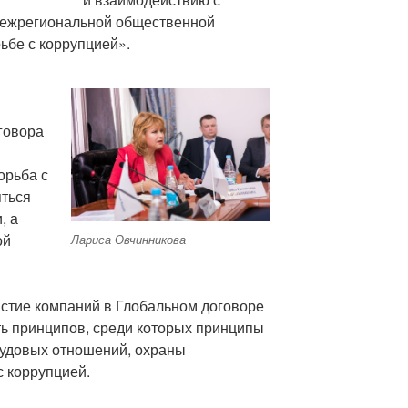
ежрегиональной общественной
ьбе с коррупцией».
говора
орьба с
яться
, а
ой
Лариса Овчинникова
астие компаний в Глобальном договоре
ь принципов, среди которых принципы
рудовых отношений, охраны
 коррупцией.