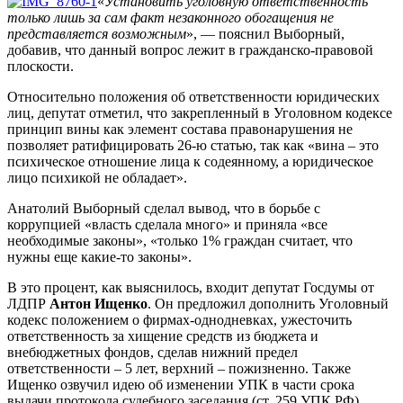
«
Установить уголовную ответственность
только лишь за сам факт незаконного обогащения не
представляется возможным
», — пояснил Выборный,
добавив, что данный вопрос лежит в гражданско-правовой
плоскости.
Относительно положения об ответственности юридических
лиц, депутат отметил, что закрепленный в Уголовном кодексе
принцип вины как элемент состава правонарушения не
позволяет ратифицировать 26-ю статью, так как «вина – это
психическое отношение лица к содеянному, а юридическое
лицо психикой не обладает».
Анатолий Выборный сделал вывод, что в борьбе с
коррупцией «власть сделала много» и приняла «все
необходимые законы», «только 1% граждан считает, что
нужны еще какие-то законы».
В это процент, как выяснилось, входит депутат Госдумы от
ЛДПР
Антон Ищенко
. Он предложил дополнить Уголовный
кодекс положением о фирмах-однодневках, ужесточить
ответственность за хищение средств из бюджета и
внебюджетных фондов, сделав нижний предел
ответственности – 5 лет, верхний – пожизненно. Также
Ищенко озвучил идею об изменении УПК в части срока
выдачи протокола судебного заседания (ст. 259 УПК РФ),