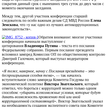
сократив данный срок с нынешних трех суток до двух часов с
момента окончания заседания.
Между тем, другой участник конференции старший
следователь по особо важным делам СД МВД России
Елена
Земскова
, что «у нас одно из лучших антикоррупционных
законодательств».
Обратим внимание: многие участники
конференции начинали выступление с
цитирования
Владимира Путина
– текста его послания
Федеральному собранию. Первым послание президента
вспомнил зампред Комиссии ОП по общественному контролю
Дмитрий Галочкин, который выступал модератором
конференции.
«
Я тоже, наверное, начну с Послания президента – это
беспроигрышная сегодня тема
», — так началось
вступительное слово зампреда Комитета Госдумы по
экономической политике
Виктора Звагельского
, который
отметил, что бороться с коррупцией можно только одним
способом: «
убирать всевозможные условия, которые будут
давать возможность проявлению той или иной
коррупциогенной составляющей
». Виктор Звагельский указал
на необходимость создания экспертного совета при Комитете