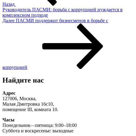
Назад
Руководитель ПАСМИ: борьба с коррупцией нуждается в
комплексном подходе
Следующая
Далее
ПАСМИ поддержит бизнесменов в борьбе с
запись
коррупцией
Найдите нас
Адрес
127006, Москва,
Малая Дмитровка 16с10,
помещение III, комната 10.
Часы
Понедельник—пятница: 9:00–18:00
Суббота и воскресенье: выходные