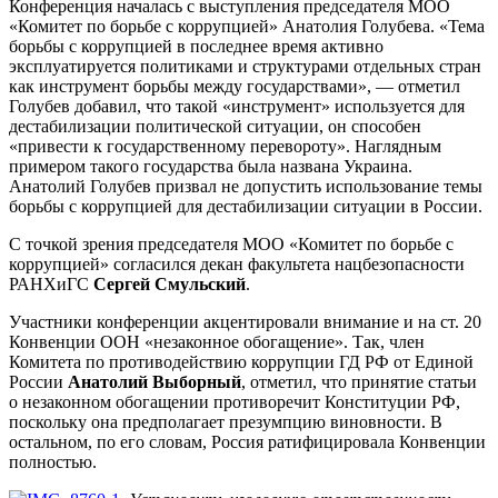
Конференция началась с выступления председателя МОО
«Комитет по борьбе с коррупцией» Анатолия Голубева. «Тема
борьбы с коррупцией в последнее время активно
эксплуатируется политиками и структурами отдельных стран
как инструмент борьбы между государствами», — отметил
Голубев добавил, что такой «инструмент» используется для
дестабилизации политической ситуации, он способен
«привести к государственному перевороту». Наглядным
примером такого государства была названа Украина.
Анатолий Голубев призвал не допустить использование темы
борьбы с коррупцией для дестабилизации ситуации в России.
С точкой зрения председателя МОО «Комитет по борьбе с
коррупцией» согласился декан факультета нацбезопасности
РАНХиГС
Сергей Смульский
.
Участники конференции акцентировали внимание и на ст. 20
Конвенции ООН «незаконное обогащение». Так, член
Комитета по противодействию коррупции ГД РФ от Единой
России
Анатолий Выборный
, отметил, что принятие статьи
о незаконном обогащении противоречит Конституции РФ,
поскольку она предполагает презумпцию виновности. В
остальном, по его словам, Россия ратифицировала Конвенции
полностью.